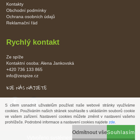
Kontakty
Obchodní podmínky
Ochrana osobních údajů
Reklamační řád
Rychlý kontakt
Ze spíže
Kontaktní osoba: Alena Jankovská
+420 736 133 865
info@zespize.cz
KDE NÁS NAJDETE
S cílem usnadnit uživatelům používat naše webové stránky využíváme
cookies. Používáním našich stránek souhlasíte s ukládáním souborů cookie
ve vašem zařízení. Nastavení cookies můžete změnit v nastavení vašeho
prohlížeče. Podrobné informace a nastavení cookies najdete
zde
.
Odmítnout vše
Souhlasím
Vytvořeno systémem
www.webareal.cz