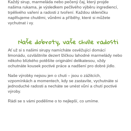
Každý sirup, marmeláda nebo pečený čaj, který projde
našima rukama, je výsledkem pečlivého výběru ingrediencí,
trpělivého vaření a radosti z tvoření. Každou skleničku
naplňujeme chutěmi, vůněmi a příběhy, které si můžete
vychutnat i vy.
Naše dobroty, vaše chvíle radosti
Ať už si s našimi sirupy namícháte osvěžující domácí
limonádu, ozvláštníte dezert lžičkou lahodné marmelády nebo
někoho blízkého potěšíte originální delikatesou, vždy
ochutnáte kousek poctivé práce a nadšení pro dobré jídlo.
Naše výrobky nejsou jen o chuti – jsou o zážitcích,
vzpomínkách a momentech, kdy se zastavíte, vychutnáte si
jednoduché radosti a necháte se unést vůní a chutí poctivé
výroby.
Rádi se s vámi podělíme o to nejlepší, co umíme.