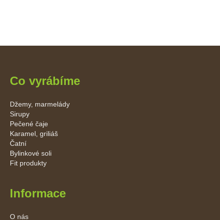
Co vyrábíme
Džemy, marmelády
Sirupy
Pečené čaje
Karamel, griliáš
Čatní
Bylinkové soli
Fit produkty
Informace
O nás