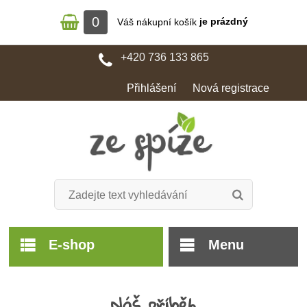
0
je prázdný
Váš nákupní košík
+420 736 133 865
Přihlášení
Nová registrace
E-shop
Menu
Náš příběh