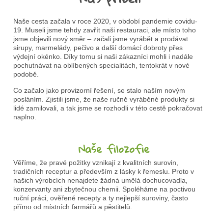
Naše cesta začala v roce 2020, v období pandemie covidu-
19. Museli jsme tehdy zavřít naši restauraci, ale místo toho
jsme objevili nový směr – začali jsme vyrábět a prodávat
sirupy, marmelády, pečivo a další domácí dobroty přes
výdejní okénko. Díky tomu si naši zákazníci mohli i nadále
pochutnávat na oblíbených specialitách, tentokrát v nové
podobě.
Co začalo jako provizorní řešení, se stalo naším novým
posláním. Zjistili jsme, že naše ručně vyráběné produkty si
lidé zamilovali, a tak jsme se rozhodli v této cestě pokračovat
naplno.
Naše filozofie
Věříme, že pravé požitky vznikají z kvalitních surovin,
tradičních receptur a především z lásky k řemeslu. Proto v
našich výrobcích nenajdete žádná umělá dochucovadla,
konzervanty ani zbytečnou chemii. Spoléháme na poctivou
ruční práci, ověřené recepty a ty nejlepší suroviny, často
přímo od místních farmářů a pěstitelů.